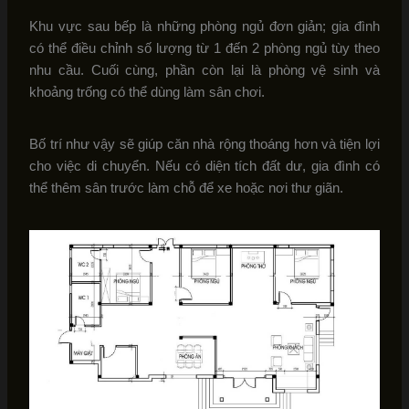
Khu vực sau bếp là những phòng ngủ đơn giản; gia đình
có thể điều chỉnh số lượng từ 1 đến 2 phòng ngủ tùy theo
nhu cầu. Cuối cùng, phần còn lại là phòng vệ sinh và
khoảng trống có thể dùng làm sân chơi.
Bố trí như vậy sẽ giúp căn nhà rộng thoáng hơn và tiện lợi
cho việc di chuyển. Nếu có diện tích đất dư, gia đình có
thể thêm sân trước làm chỗ để xe hoặc nơi thư giãn.