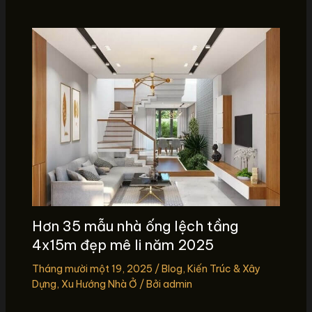
Hơn 35 mẫu nhà ống lệch tầng
4x15m đẹp mê li năm 2025
Tháng mười một 19, 2025
/
Blog
,
Kiến Trúc & Xây
Dựng
,
Xu Hướng Nhà Ở
/ Bởi
admin