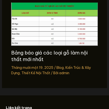
Bảng báo giá các loại gỗ làm nội
thất mới nhất
Tháng mười một 19, 2025
/
Blog
,
Kiến Trúc & Xây
Dựng
,
Thiết Kế Nội Thất
/ Bởi
admin
Liên kết trang