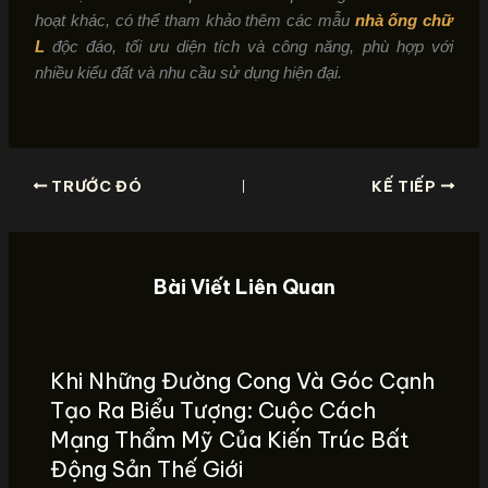
hoạt khác, có thể tham khảo thêm các mẫu
nhà ống chữ
L
độc đáo, tối ưu diện tích và công năng, phù hợp với
nhiều kiểu đất và nhu cầu sử dụng hiện đại.
TRƯỚC ĐÓ
KẾ TIẾP
Bài Viết Liên Quan
Khi Những Đường Cong Và Góc Cạnh
Tạo Ra Biểu Tượng: Cuộc Cách
Mạng Thẩm Mỹ Của Kiến Trúc Bất
Động Sản Thế Giới