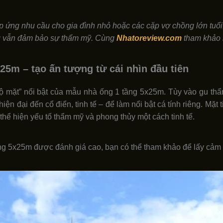
 ứng nhu cầu cho gia đình nhỏ hoặc các cặp vợ chồng lớn tuổi.
hưng vẫn đảm bảo sự thẩm mỹ. Cùng
Nhatoreview.com
tham khảo n
x25m – tạo ấn tượng từ cái nhìn đầu tiên
“bộ mặt” nổi bật của mẫu nhà ống 1 tầng 5x25m. Tùy vào gu th
hiện đại đến cổ điển, tinh tế – để làm nổi bật cá tính riêng. Mặ
hể hiện yếu tố thẩm mỹ và phong thủy một cách tinh tế.
ống 5x25m được đánh giá cao, bạn có thể tham khảo để lấy cảm