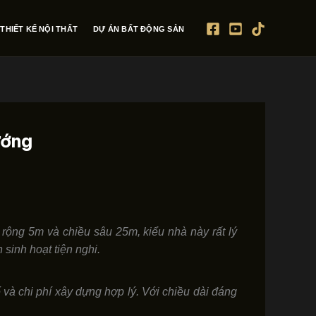
THIẾT KẾ NỘI THẤT
DỰ ÁN BẤT ĐỘNG SẢN
ướng
n rộng 5m và chiều sâu 25m, kiểu nhà này rất lý
sinh hoạt tiện nghi.
ế và chi phí xây dựng hợp lý. Với chiều dài đáng