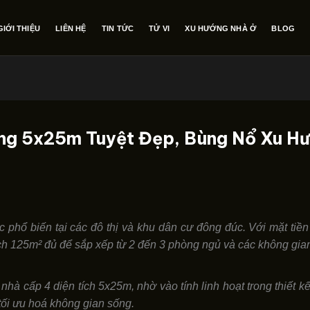
GIỚI THIỆU
LIÊN HỆ
TIN TỨC
TỬ VI
XU HƯỚNG NHÀ Ở
BLOG
ầng 5x25m Tuyệt Đẹp, Bùng Nổ Xu H
c phổ biến tại các đô thị và khu dân cư đông đúc. Với mặt tiề
ích 125m² đủ để sắp xếp từ 2 đến 3 phòng ngủ và các không gian 
nhà cấp 4 diện tích 5x25m, nhờ vào tính linh hoạt trong thiết k
 tối ưu hoá không gian sống.