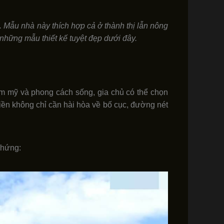
 Mẫu nhà này thích hợp cả ở thành thị lẫn nông
hững mẫu thiết kế tuyệt đẹp dưới đây.
ẩm mỹ và phong cách sống, gia chủ có thể chọn
t tiền không chỉ cần hài hòa về bố cục, đường nét
 hứng: