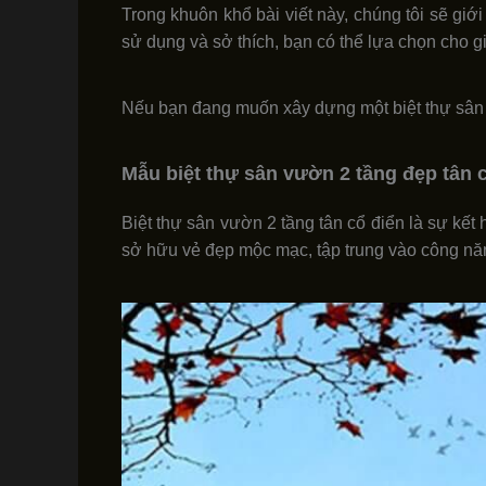
Trong khuôn khổ bài viết này, chúng tôi sẽ gi
sử dụng và sở thích, bạn có thể lựa chọn cho g
Nếu bạn đang muốn xây dựng một biệt thự sân 
Mẫu biệt thự sân vườn 2 tầng đẹp tân 
Biệt thự sân vườn 2 tầng tân cổ điển là sự kết
sở hữu vẻ đẹp mộc mạc, tập trung vào công n