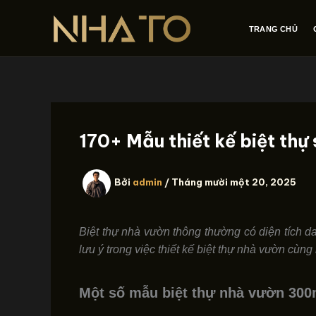
Nhảy
tới
TRANG CHỦ
nội
dung
170+ Mẫu thiết kế biệt th
Bởi
admin
/
Tháng mười một 20, 2025
Biệt thự nhà vườn thông thường có diện tích d
lưu ý trong việc thiết kế biệt thự nhà vườn cùn
Một số mẫu biệt thự nhà vườn 300m