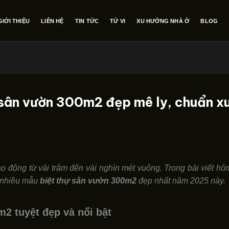
GIỚI THIỆU
LIÊN HỆ
TIN TỨC
TỬ VI
XU HƯỚNG NHÀ Ở
BLOG
ự sân vườn 300m2 đẹp mê ly, chuẩn 
ao động từ vài trăm đến vài nghìn mét vuông. Trong bài viết h
g nhiều mẫu
biệt thự sân vườn 300m2
đẹp nhất năm 2025 này.
2 tuyệt đẹp và nổi bật