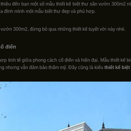
ới thiệu đến bạn một số mẫu thiết kế biệt thự sân vườn 300m2 
ia đình mình một mẫu biệt thự đẹp và phù hợp.
vườn 300m2, đừng bỏ qua những thiết kế tuyệt vời này nhé.
cổ điển
 hợp tinh tế giữa phong cách cổ điển và hiện đại. Mẫu thiết kế
ăng nhưng vẫn đảm bảo thẩm mỹ. Đây cũng là kiểu
thiết kế biệ