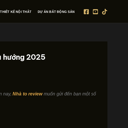
THIẾT KẾ NỘI THẤT
DỰ ÁN BẤT ĐỘNG SẢN
xu hướng 2025
ôm nay,
Nhà to review
muốn gửi đến bạn một số