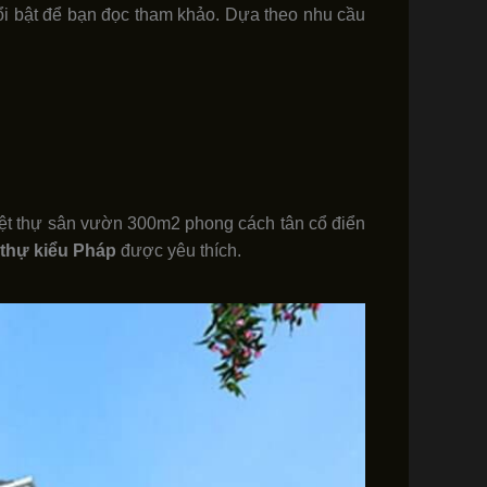
nổi bật để bạn đọc tham khảo. Dựa theo nhu cầu
 biệt thự sân vườn 300m2 phong cách tân cổ điển
t thự kiểu Pháp
được yêu thích.