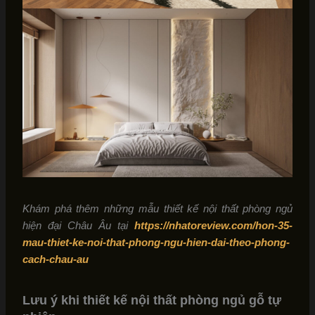
Khám phá thêm những mẫu thiết kế nội thất phòng ngủ
hiện đại Châu Âu tại
https://nhatoreview.com/hon-35-
mau-thiet-ke-noi-that-phong-ngu-hien-dai-theo-phong-
cach-chau-au
Lưu ý khi thiết kế nội thất phòng ngủ gỗ tự