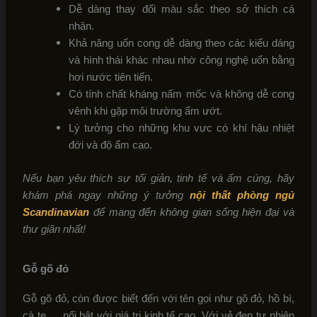
Dễ dàng thay đổi màu sắc theo sở thích cá
nhân.
Khả năng uốn cong dễ dàng theo các kiểu dáng
và hình thái khác nhau nhờ công nghệ uốn bằng
hơi nước tiên tiến.
Có tính chất kháng nấm mốc và không dễ cong
vênh khi gặp môi trường ẩm ướt.
Lý tưởng cho những khu vực có khí hậu nhiệt
đới và độ ẩm cao.
Nếu bạn yêu thích sự tối giản, tinh tế và ấm cúng, hãy
khám phá ngay những ý tưởng
nội thất phòng ngủ
Scandinavian
để mang đến không gian sống hiện đại và
thư giãn nhất!
Gỗ gõ đỏ
Gỗ gõ đỏ, còn được biết đến với tên gọi như gõ đỏ, hồ bì,
cà te,… nổi bật với giá trị kinh tế cao. Với vẻ đẹp tự nhiên