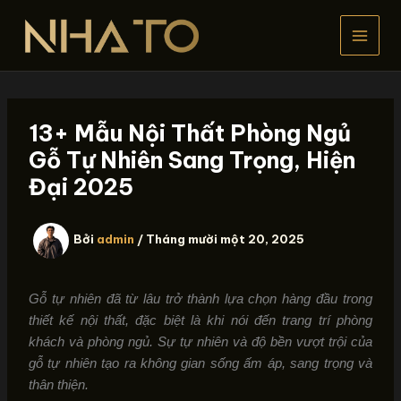
Nhảy
tới
nội
dung
13+ Mẫu Nội Thất Phòng Ngủ
Gỗ Tự Nhiên Sang Trọng, Hiện
Đại 2025
Bởi
admin
/
Tháng mười một 20, 2025
Gỗ tự nhiên đã từ lâu trở thành lựa chọn hàng đầu trong
thiết kế nội thất, đặc biệt là khi nói đến trang trí phòng
khách và phòng ngủ. Sự tự nhiên và độ bền vượt trội của
gỗ tự nhiên tạo ra không gian sống ấm áp, sang trọng và
thân thiện.