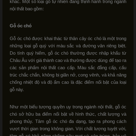
khác. Một số loại gỗ tự nhiên đang thịnh hành trong ngành
nội thất bao gồm:
Gỗ óc chó
Gỗ óc chó được khai thác từ thân cây óc chó là một trong
những loại gỗ quý với màu sắc và đường vân riêng biệt.
Do tính quý hiếm, gỗ óc chó thường được nhập khẩu từ
Châu Âu với giá thành cao và thường được dùng để tạo ra
các sản phẩm nội thất cao cấp. Màu sắc đẳng cấp, cấu
trúc chắc chắn, không bị giãn nở, cong vênh, và khả năng
chống nhiệt độ và độ ẩm cao là đặc điểm nổi bật của loại
gỗ này.
Như một biểu tượng quyền uy trong ngành nội thất, gỗ óc
chó sở hữu ba điểm nổi bật về hình thức, chất lượng và
phong thủy. Tâm gỗ óc chó đa dạng, tạo ra phong cách
vượt thời gian trong không gian. Với chất lượng tuyệt vời,
tâm gỗ có khả năng chống sâu mọt và côn trùng, bảo vệ